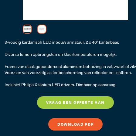
LED Trafo's, Lichtbr
3-voudig kardanisch LED inbouw armatuur. 2 x 40° kantelbaar.
Diverse lumen opbrengsten en kleurtemperaturen mogelijk.
Professi
Frame van staal, gepoedercoat aluminium behuizing in wit, zwart of zilv
Voorzien van voorzetglas ter bescherming van reflector en lichtbron.
Inclusief Philips Xitanium LED drivers. Dimbaar op aanvraag.
VRAAG EEN OFFERTE AAN
DOWNLOAD PDF