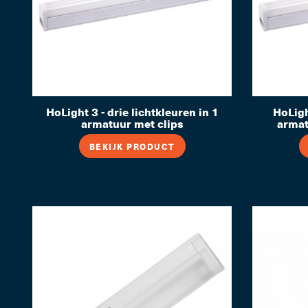
HoLight 3 - drie lichtkleuren in 1
HoLigh
armatuur met clips
arma
BEKIJK PRODUCT