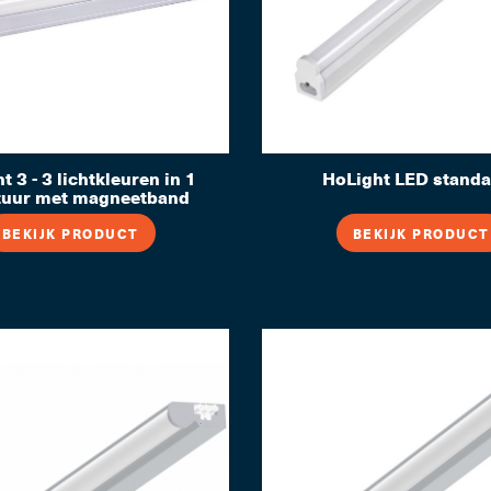
t 3 - 3 lichtkleuren in 1
HoLight LED stand
tuur met magneetband
BEKIJK PRODUCT
BEKIJK PRODUCT